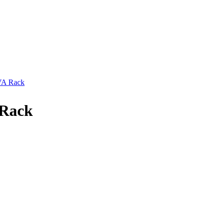
 Rack
ack