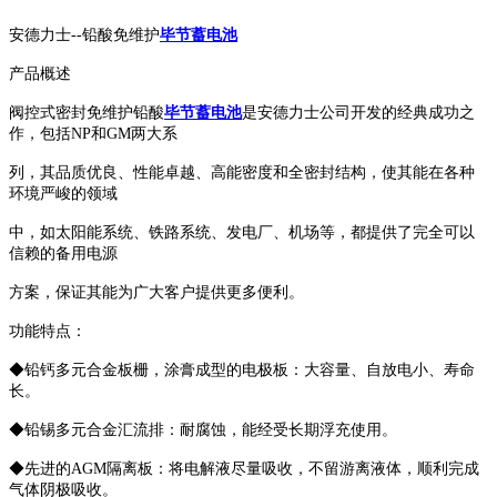
安德力士--铅酸免维护
毕节蓄电池
产品概述
阀控式密封免维护铅酸
毕节蓄电池
是安德力士公司开发的经典成功之
作，包括NP和GM两大系
列，其品质优良、性能卓越、高能密度和全密封结构，使其能在各种
环境严峻的领域
中，如太阳能系统、铁路系统、发电厂、机场等，都提供了完全可以
信赖的备用电源
方案，保证其能为广大客户提供更多便利。
功能特点：
◆铅钙多元合金板栅，涂膏成型的电极板：大容量、自放电小、寿命
长。
◆铅锡多元合金汇流排：耐腐蚀，能经受长期浮充使用。
◆先进的AGM隔离板：将电解液尽量吸收，不留游离液体，顺利完成
气体阴极吸收。