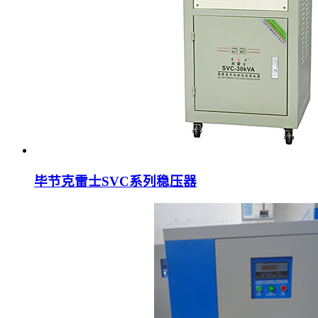
毕节克雷士SVC系列稳压器