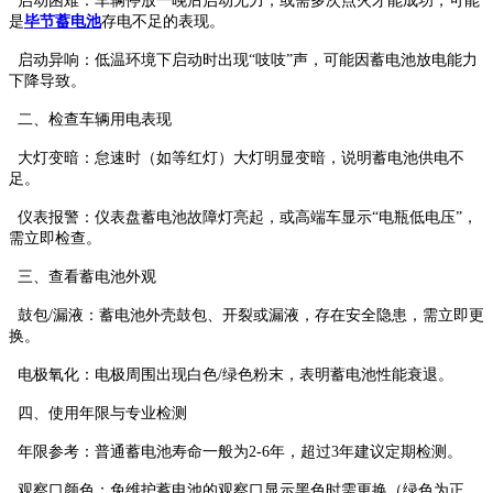
‌启动困难‌：车辆停放一晚后启动无力，或需多次点火才能成功，可能
是
毕节蓄电池
存电不足的表现。
‌启动异响‌：低温环境下启动时出现“吱吱”声，可能因蓄电池放电能力
下降导致。
二、检查车辆用电表现
‌大灯变暗‌：怠速时（如等红灯）大灯明显变暗，说明蓄电池供电不
足。
‌仪表报警‌：仪表盘蓄电池故障灯亮起，或高端车显示“电瓶低电压”，
需立即检查。
三、查看蓄电池外观
‌ 鼓包/漏液‌：蓄电池外壳鼓包、开裂或漏液，存在安全隐患，需立即更
换。
‌ 电极氧化‌：电极周围出现白色/绿色粉末，表明蓄电池性能衰退。
四、使用年限与专业检测
‌年限参考‌：普通蓄电池寿命一般为2-6年，超过3年建议定期检测。
‌ 观察口颜色‌：免维护蓄电池的观察口显示黑色时需更换（绿色为正